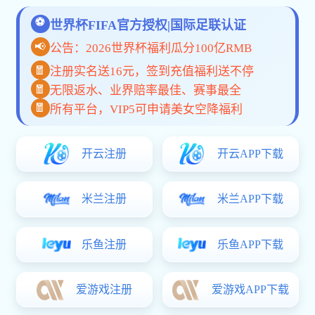
下载APP
韦林顿本赛季进球助攻双丰收追平个人
25赛季总和
2026-06-13 06:01
阅读 28 次