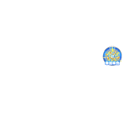
能准确找到最佳传球时机，为其他队员创造机会。
在本赛季的一系列比赛中，我们看到过许多精彩配合，而其
中不少都离不开韦林顿与 teammates 的密切协作。他通过
灵活跑位吸引防守，为同伴提供空间，同时又能及时回撤参
与防守，使得整体战术更加合理高效。
这种良好的团队意识不仅提升了球队整体实力，也增强了彼
此之间信任感。大家愿意为彼此牺牲，更加努力拼搏，共同
朝着冠军目标迈进。而这正是确保球队能走得更远的重要因
素之一。
4、未来展望与发展潜力
凭借本赛季卓越表现，韦林顿已经赢得了广泛认可。但对于
这位年轻且充满潜力的小将来说，这只是开始。他还有巨大
的发展空间，可以继续提升自己各项技能，并向更高层次挑