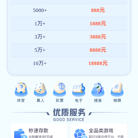
球时，韦林顿总能站出来，用自己的脚法为球队带来胜利。
此外，韦林顿还具备极高的视野和判断力。他能够迅速识别
场上的变化，并做出相应的战术调整，这种能力使得他在比
赛中能够创造更多的机会。不仅如此，他对于防守队员的位
置把握也相当到位，这让他的突破成为了一种威胁。
随着赛季的推进，韦林顿不断提升自己的竞技状态，他的进
攻能力进一步增强。在多场关键赛事中，他以老练而灵活的
风格，让对手防不胜防，为球队打入多个决定性的进球，从
而帮助球队稳固排名。
2、积极比赛心态
除了精湛的技术外，韦林顿积极向上的比赛心态同样不可或
缺。他始终保持着高昂的斗志，无论是在领先还是落后情况
下，都不会轻言放弃。这种心理素质使得他在压力巨大的情