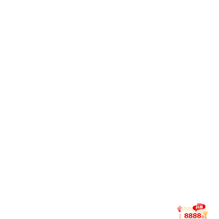
战。在接下来的岁月里，我们期待看到更成熟、更全面的韦
林顿出现。
未来，在职业生涯规划上，或许可以考虑转会至实力更强的
大俱乐部，以获得更多锻炼机会。同时，通过参与国际赛
事，提高自身竞争力也是一个不错选择。这样，不仅能够扩
展个人影响力，还能为国家队贡献力量，实现自我价值最大
化。
当然，在追求个人成就同时，不忘记回馈社会也是一件值得
提倡之事。作为公众人物，他可以利用自己的影响力去关注
一些公益事业，希望以此激励更多年轻人追逐梦想，实现自
我超越.
总结：
综上所述，韦林顿本赛季凭借优秀技术、积极心理以及出色
团队合作实现了进球助攻双丰收，再次证明了自己的价值。