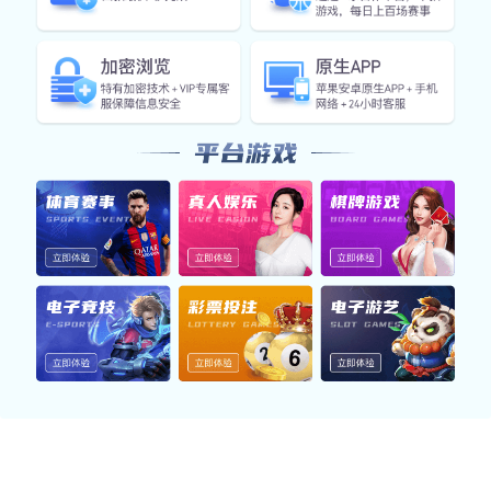
现突出。他拥有极佳的身体素质和技术能力，是现代足球中
典型的新型后卫，不仅能够有效地进行防守，还有不错的大
局观与传球能力。这使得他成为许多欧洲顶级俱乐部关注的
对象。
更值得一提的是，他在比赛中的稳定性和抗压能力，使他能
够应对高强度比赛带来的各种挑战。在过去几个赛季中，他
为国米贡献了不少关键时刻，为球队稳固后防立下赫赫战
功。因此，对于热衷于提升防线实力的球队来说，他无疑是
一名理想的人选。
此外，年轻化是当今足球趋势之一，而年仅23岁的巴斯托尼
恰好符合这一要求。若能够成功引入这位年轻才俊，将为巴
萨未来的发展奠定基础，同时也能为他提供一个更广阔的平
台去展示自我价值。